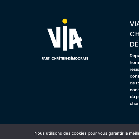
VI
CH
D
Depu
homm
rési
cons
de r
cons
du p
chem
Nous utilisons des cookies pour vous garantir la meill
© VIA | PARTI CHRÉTIEN-DÉMOCRATE -
Mention