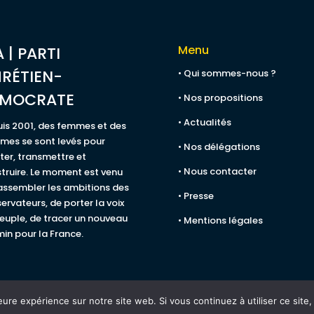
Menu
A | PARTI
RÉTIEN-
• Qui sommes-nous ?
ÉMOCRATE
• Nos propositions
• Actualités
is 2001, des femmes et des
es se sont levés pour
• Nos délégations
ster, transmettre et
• Nous contacter
truire. Le moment est venu
assembler les ambitions des
• Presse
ervateurs, de porter la voix
euple, de tracer un nouveau
• Mentions légales
in pour la France.
eure expérience sur notre site web. Si vous continuez à utiliser ce sit
s légales