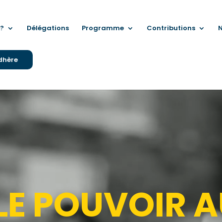
?
Délégations
Programme
Contributions
N
dhère
LE POUVOIR A