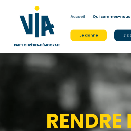
Accueil
Qui sommes-nous 
Je donne
J’a
Lecteur
vidéo
RENDRE 