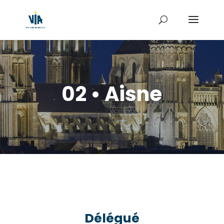
02 • Aisne
Délégué