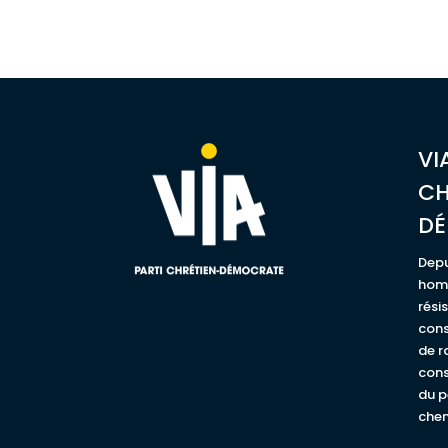
VI
CH
D
Depu
homm
rési
cons
de r
cons
du p
chem