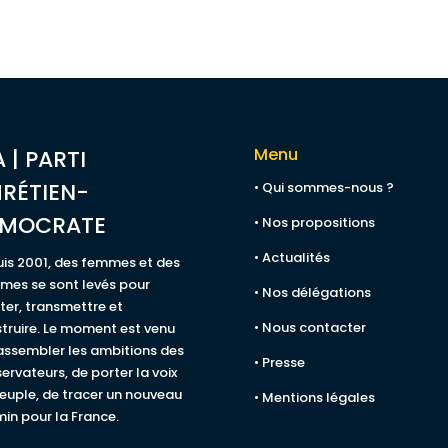
Menu
A | PARTI
RÉTIEN-
• Qui sommes-nous ?
ÉMOCRATE
• Nos propositions
• Actualités
is 2001, des femmes et des
es se sont levés pour
• Nos délégations
ster, transmettre et
• Nous contacter
truire. Le moment est venu
assembler les ambitions des
• Presse
ervateurs, de porter la voix
euple, de tracer un nouveau
• Mentions légales
in pour la France.