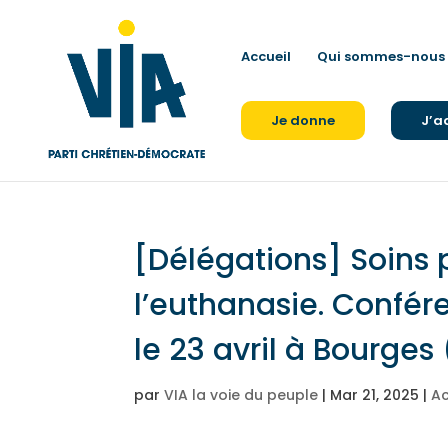
Accueil
Qui sommes-nous 
Je donne
J’a
[Délégations] Soins pa
l’euthanasie. Confér
le 23 avril à Bourges 
par
VIA la voie du peuple
|
Mar 21, 2025
|
Ac