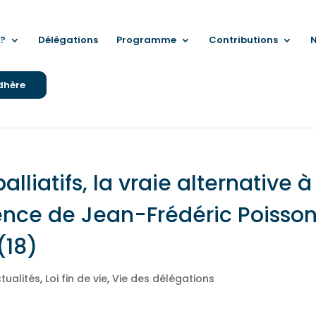
?
Délégations
Programme
Contributions
N
dhère
lliatifs, la vraie alternative à
ence de Jean-Frédéric Poisso
(18)
tualités
,
Loi fin de vie
,
Vie des délégations